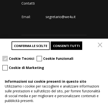
Contatti
Email:
segretario@we4u.it
Follow us:
CONFERMA LE SCELTE
CONSENTI TUTTI
Cookie Tecnici
Cookie Funzionali
Cookie di Marketing
Informazioni sui cookie presenti in questo sito
Utilizziamo i cookie per raccogliere e analizzare informazioni
Copyright © 2023 all right reserved
sulle prestazioni e sull'utilizzo del sito, per fornire funzionalità
di social media e per migliorare e personalizzare contenuti e
Tech Style srl
pubblicità presenti.