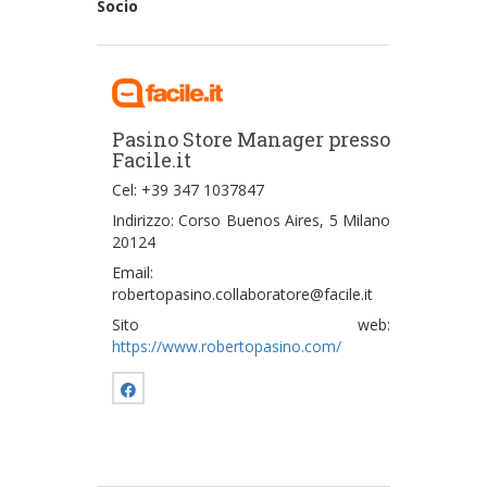
Socio
Pasino Store Manager presso
Facile.it
Cel: +39 347 1037847
Indirizzo: Corso Buenos Aires, 5 Milano
20124
Email:
robertopasino.collaboratore@facile.it
Sito web:
https://www.robertopasino.com/