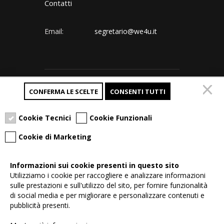
Contatti
Email:
segretario@we4u.it
Follow us:
CONFERMA LE SCELTE
CONSENTI TUTTI
Cookie Tecnici
Cookie Funzionali
Cookie di Marketing
Informazioni sui cookie presenti in questo sito
Utilizziamo i cookie per raccogliere e analizzare informazioni
Copyright © 2023 all right reserved
sulle prestazioni e sull'utilizzo del sito, per fornire funzionalità
di social media e per migliorare e personalizzare contenuti e
Tech Style srl
pubblicità presenti.