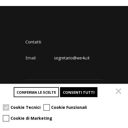
Contatti
presentazionecorporate_long_100226-
Email:
segretario@we4u.it
Follow us:
CONFERMA LE SCELTE
CONSENTI TUTTI
new.pdf
Cookie Tecnici
Cookie Funzionali
Cookie di Marketing